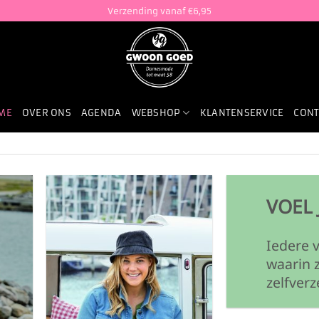
Verzending vanaf €6,95
ME
OVER ONS
AGENDA
WEBSHOP
KLANTENSERVICE
CONT
VOEL 
Iedere 
waarin z
zelfverz