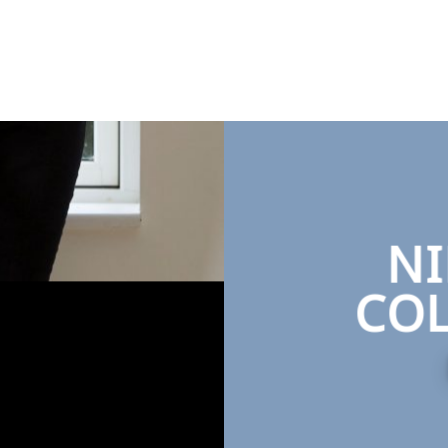
N
COL