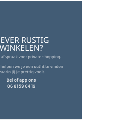
IEVER RUSTIG
WINKELEN?
afspraak voor private shopping.
t helpen we je een outfit te vinden
aarin jij je prettig voelt.
Bel of app ons
06 81 59 64 19