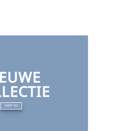
IEUWE
LECTIE
SHOP NU