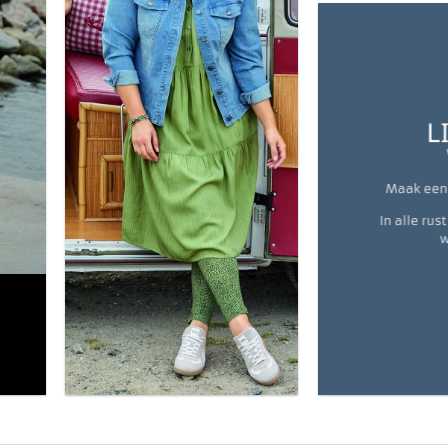
L
Maak een 
In alle rus
w