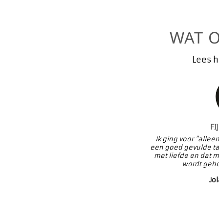
WAT 
Lees h
FI
Ik ging voor “alle
een goed gevulde tas
met liefde en dat m
wordt gehol
Jo