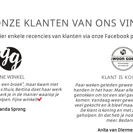
ONZE KLANTEN VAN ONS VI
ier enkele recencies van klanten via onze Facebook 
JNE WINKEL
KLANT IS K
en een broek”, maar kwam met
Paar weken geleden geweest
 thuis. Bertina doet haar werk
handen in het haar. Maar alle
erk je in de manier waarop je
getrokken om tot een stel ga
pen. Fijne winkel!!
komen. Vandaag weer gewee
veel gekocht en ik bleef maar
landa Sprong
De klant is koning en met
geholpen. En dat heb je no
meer. Bedan
Anita van Dierme