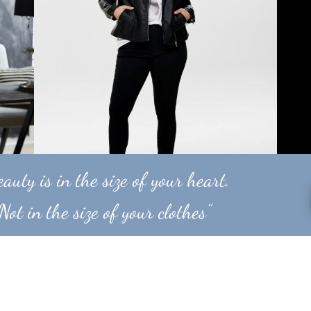
auty is in the size of your heart.
Not in the size of your clothes”