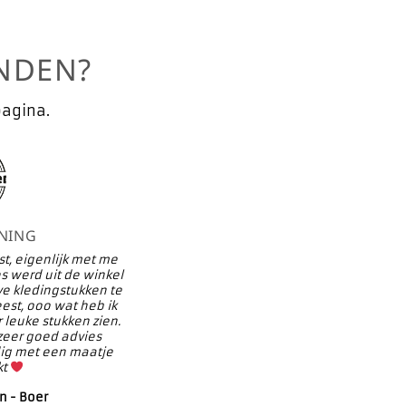
NDEN?
pagina.
ONING
, eigenlijk met me
s werd uit de winkel
ve kledingstukken te
st, ooo wat heb ik
 leuke stukken zien.
 zeer goed advies
dig met een maatje
kt
n - Boer