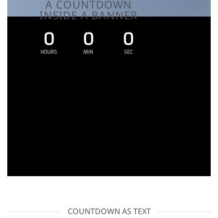
A COUNTDOWN
INSIDE A BANNER
0
0
0
HOURS
MIN
SEC
COUNTDOWN AS TEXT