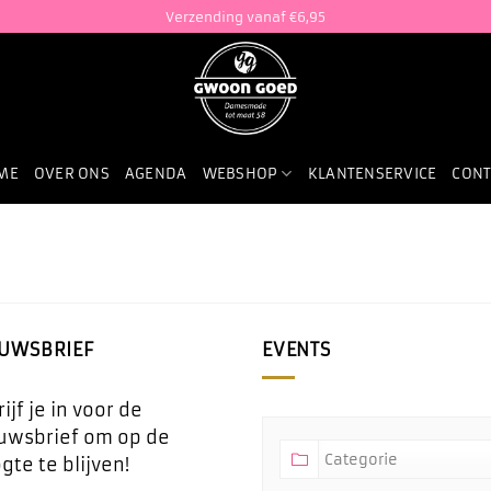
Verzending vanaf €6,95
ME
OVER ONS
AGENDA
WEBSHOP
KLANTENSERVICE
CONT
EUWSBRIEF
EVENTS
ijf je in voor de
uwsbrief om op de
gte te blijven!