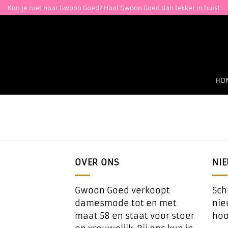
Ga
Kun je niet naar Gwoon Goed? Haal Gwoon Goed dan lekker in huis!
naar
inhoud
HO
OVER ONS
NI
Gwoon Goed verkoopt
Schr
damesmode tot en met
nie
maat 58 en staat voor stoer
hoo