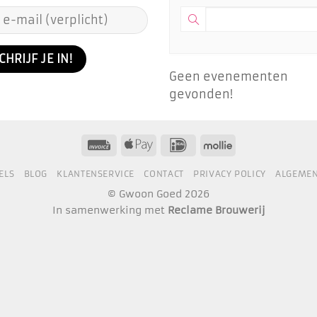
Geen evenementen
gevonden!
ELS
BLOG
KLANTENSERVICE
CONTACT
PRIVACY POLICY
ALGEME
© Gwoon Goed 2026
In samenwerking met
Reclame Brouwerij