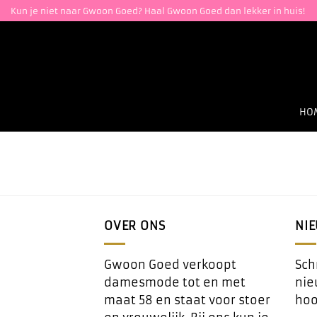
Ga
Kun je niet naar Gwoon Goed? Haal Gwoon Goed dan lekker in huis!
naar
inhoud
HO
OVER ONS
NI
Gwoon Goed verkoopt
Schr
damesmode tot en met
nie
maat 58 en staat voor stoer
hoo