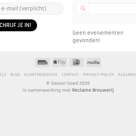
Geen evenementen
gevonden!
ELS
BLOG
KLANTENSERVICE
CONTACT
PRIVACY POLICY
ALGEME
© Gwoon Goed 2026
In samenwerking met
Reclame Brouwerij