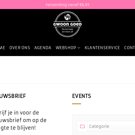
Verzending vanaf €6,95
ME
OVER ONS
AGENDA
WEBSHOP
KLANTENSERVICE
CONT
EUWSBRIEF
EVENTS
ijf je in voor de
uwsbrief om op de
gte te blijven!